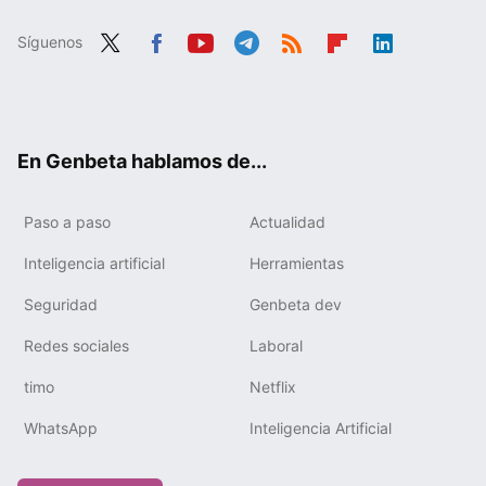
Síguenos
Twit
Fac
You
Tele
RSS
Flip
Link
ter
ebo
tub
gra
boa
edIn
ok
e
m
rd
En Genbeta hablamos de...
Paso a paso
Actualidad
Inteligencia artificial
Herramientas
Seguridad
Genbeta dev
Redes sociales
Laboral
timo
Netflix
WhatsApp
Inteligencia Artificial