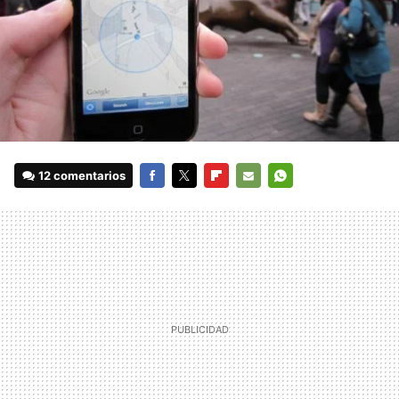
12 comentarios
FACEBOOK
TWITTER
FLIPBOARD
E-
WHATSAPP
MAIL