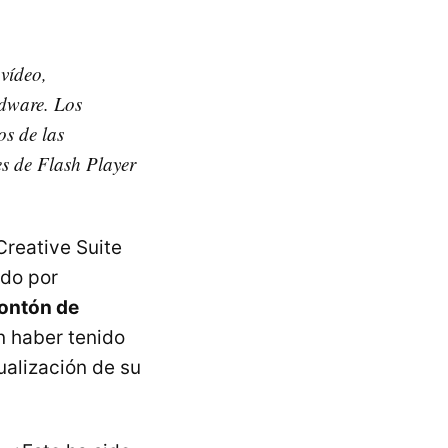
vídeo,
rdware. Los
s de las
es de Flash Player
reative Suite
ado por
montón de
n haber tenido
ualización de su