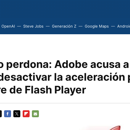
OpenAI
Steve Jobs
Generación Z
Google Maps
Androi
o perdona: Adobe acusa a
desactivar la aceleración 
e de Flash Player
FACEBOOK
TWITTER
FLIPBOARD
E-
MAIL