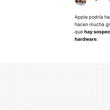
Apple podría ha
hacen mucha grac
que
hay sospech
hardware
: