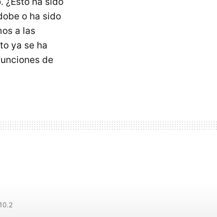
. ¿Esto ha sido
dobe o ha sido
os a las
to ya se ha
funciones de
10.2