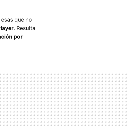
e esas que no
Player
. Resulta
ación por