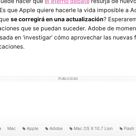
puede hacer que
el eterno debate
resurja de nuevo
Es que Apple quiere hacerle la vida imposible a A
 que
se corregirá en una actualización
? Esperarem
raciones que se puedan suceder. Adobe de momen
sada en ‘investigar’ cómo aprovechar las nuevas 
caciones.
a
Mac
Apple
Adobe
Mac OS X 10.7 Lion
Flash 