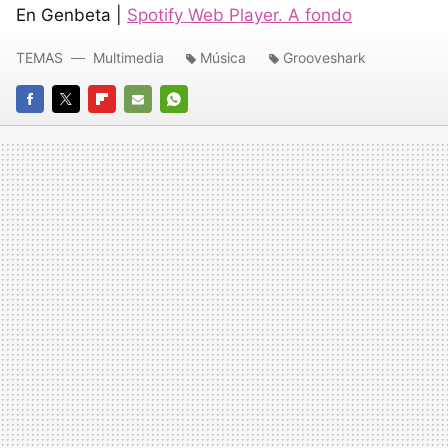
En Genbeta |
Spotify Web Player. A fondo
TEMAS
Multimedia
Música
Grooveshark
FACEBOOK
TWITTER
FLIPBOARD
E-
WHATSAPP
MAIL