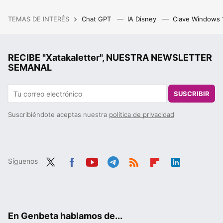
TEMAS DE INTERÉS
Chat GPT
IA Disney
Clave Windows
RECIBE "Xatakaletter", NUESTRA NEWSLETTER
SEMANAL
SUSCRIBIR
Suscribiéndote aceptas nuestra
política de privacidad
Síguenos
Twit
Fac
You
Tele
RSS
Flip
Link
ter
ebo
tub
gra
boa
edIn
ok
e
m
rd
En Genbeta hablamos de...