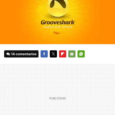
14 comentarios
FACEBOOK
TWITTER
FLIPBOARD
E-
WHATSAPP
MAIL