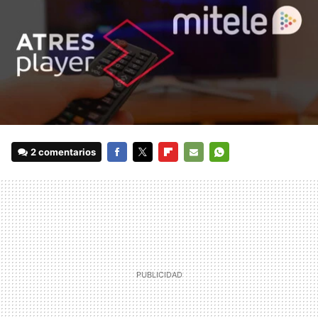
2 comentarios
FACEBOOK
TWITTER
FLIPBOARD
E-
WHATSAPP
MAIL