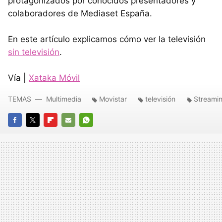
protagonizados por conocidos presentadores y
colaboradores de Mediaset España.
En este artículo explicamos cómo ver la televisión
sin televisión
.
Vía |
Xataka Móvil
TEMAS
Multimedia
Movistar
televisión
Streamin
FACEBOOK
TWITTER
FLIPBOARD
E-
WHATSAPP
MAIL