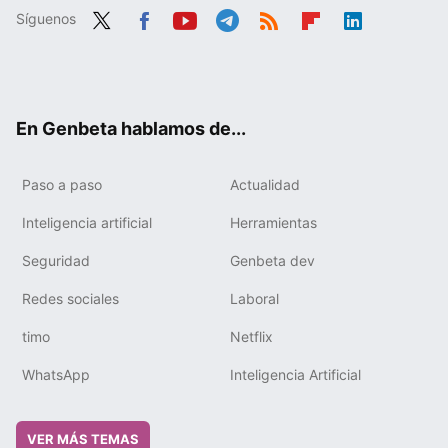
Síguenos
Twit
Fac
You
Tele
RSS
Flip
Link
ter
ebo
tub
gra
boa
edIn
ok
e
m
rd
En Genbeta hablamos de...
Paso a paso
Actualidad
Inteligencia artificial
Herramientas
Seguridad
Genbeta dev
Redes sociales
Laboral
timo
Netflix
WhatsApp
Inteligencia Artificial
VER MÁS TEMAS