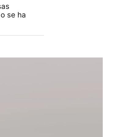
sas
mo se ha