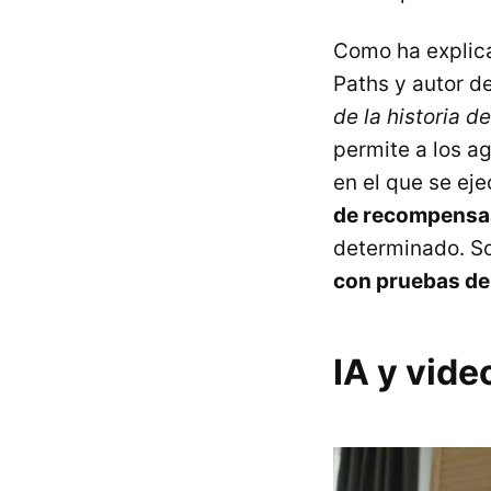
Como ha explica
Paths y autor d
de la historia d
permite a los a
en el que se ej
de recompensa
determinado. So
con pruebas de
IA y vide