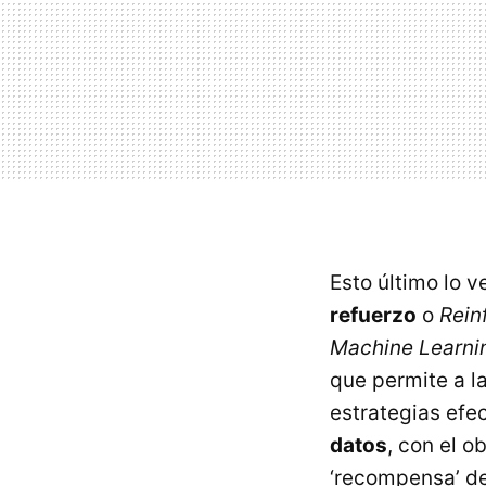
Esto último lo 
refuerzo
o
Rein
Machine Learni
que permite a la
estrategias efe
datos
, con el o
‘recompensa’ d