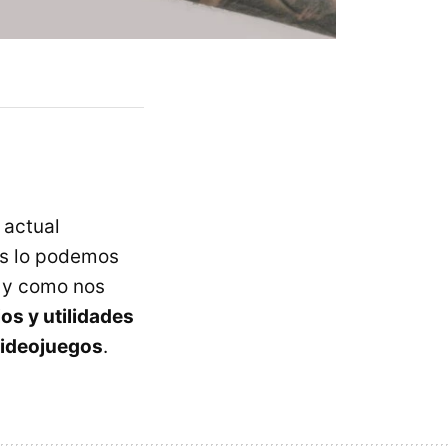
 actual
os lo podemos
al y como nos
os y utilidades
 videojuegos
.