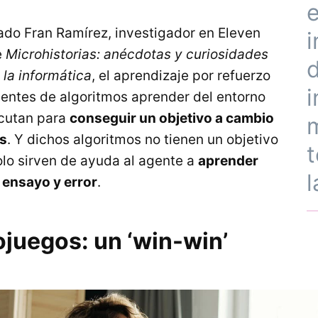
do Fran Ramírez, investigador en Eleven
i
e
Microhistorias: anécdotas y curiosidades
d
e la informática
, el aprendizaje por refuerzo
i
gentes de algoritmos aprender del entorno
ecutan para
conseguir un objetivo a cambio
s
. Y dichos algoritmos no tienen un objetivo
t
lo sirven de ayuda al agente a
aprender
l
 ensayo y error
.
ojuegos: un ‘win-win’