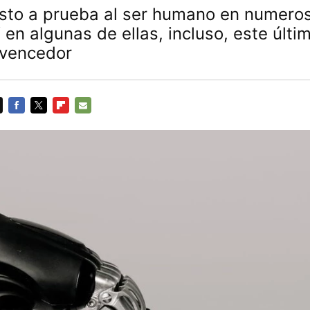
esto a prueba al ser humano en numero
 en algunas de ellas, incluso, este últi
vencedor
FACEBOOK
TWITTER
FLIPBOARD
E-
MAIL