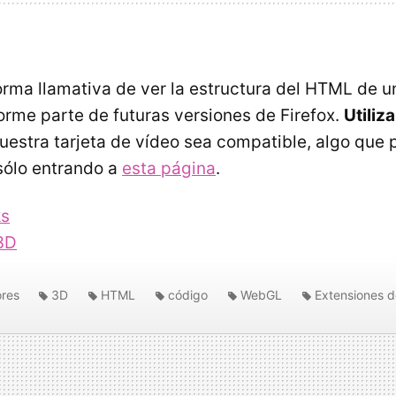
orma llamativa de ver la estructura del
HTML
de u
orme parte de futuras versiones de Firefox.
Utili
uestra tarjeta de vídeo sea compatible, algo que 
sólo entrando a
esta página
.
ks
 3D
res
3D
HTML
código
WebGL
Extensiones d