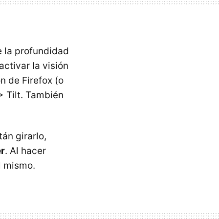
 la profundidad
ctivar la visión
n de Firefox (o
> Tilt. También
án girarlo,
er
. Al hacer
 mismo.