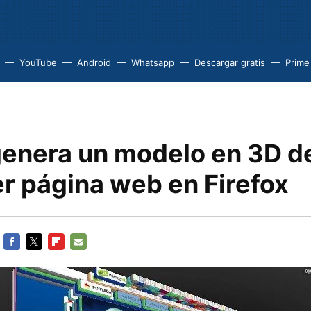
YouTube
Android
Whatsapp
Descargar gratis
Prime
 genera un modelo en 3D d
er página web en Firefox
FACEBOOK
TWITTER
FLIPBOARD
E-
MAIL