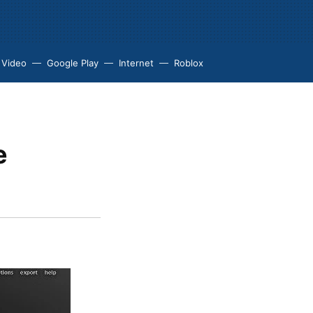
 Video
Google Play
Internet
Roblox
e