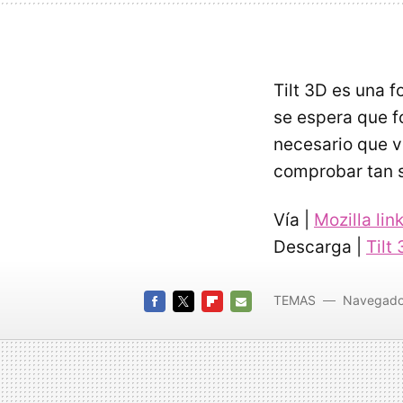
Tilt 3D es una f
se espera que f
necesario que v
comprobar tan 
Vía |
Mozilla lin
Descarga |
Tilt
TEMAS
Navegado
FACEBOOK
TWITTER
FLIPBOARD
E-
MAIL