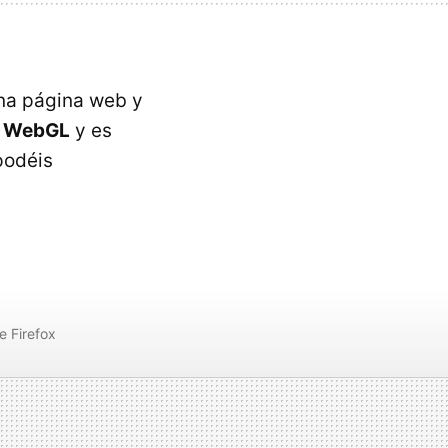
na página web y
za WebGL
y es
podéis
e Firefox