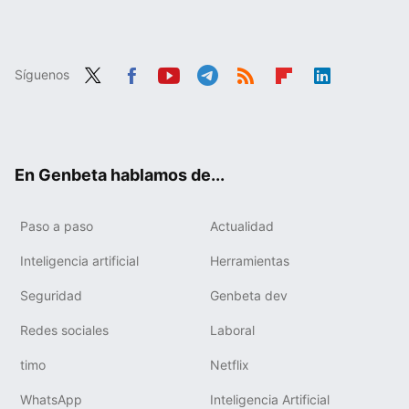
Síguenos
Twit
Fac
You
Tele
RSS
Flip
Link
ter
ebo
tub
gra
boa
edIn
ok
e
m
rd
En Genbeta hablamos de...
Paso a paso
Actualidad
Inteligencia artificial
Herramientas
Seguridad
Genbeta dev
Redes sociales
Laboral
timo
Netflix
WhatsApp
Inteligencia Artificial