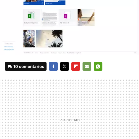
10 comentarios
FACEBOOK
TWITTER
FLIPBOARD
E-
WHATSAPP
MAIL