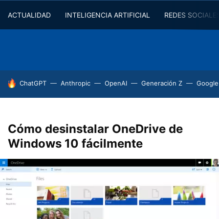
ACTUALIDAD
INTELIGENCIA ARTIFICIAL
REDES SOCIALE
HOY SE HABLA DE
ChatGPT
Anthropic
OpenAI
Generación Z
Google
Cómo desinstalar OneDrive de
Windows 10 fácilmente