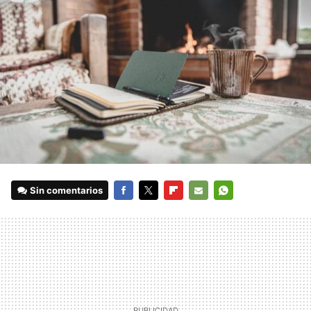
Sin comentarios
FACEBOOK
TWITTER
FLIPBOARD
E-
WHATSAPP
MAIL