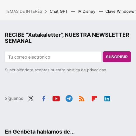
TEMAS DE INTERÉS
Chat GPT
IA Disney
Clave Windows
RECIBE "Xatakaletter", NUESTRA NEWSLETTER
SEMANAL
SUSCRIBIR
Suscribiéndote aceptas nuestra
política de privacidad
Síguenos
Twit
Fac
You
Tele
RSS
Flip
Link
ter
ebo
tub
gra
boa
edIn
ok
e
m
rd
En Genbeta hablamos de...