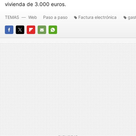
vivienda de 3.000 euros.
TEMAS
Web
Paso a paso
Factura electrónica
gas
FACEBOOK
TWITTER
FLIPBOARD
E-
WHATSAPP
MAIL