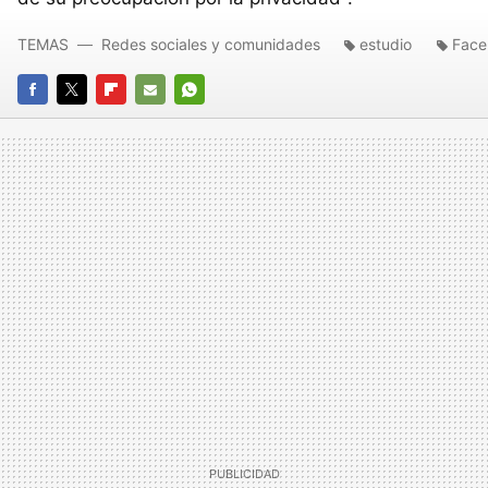
TEMAS
Redes sociales y comunidades
estudio
Face
FACEBOOK
TWITTER
FLIPBOARD
E-
WHATSAPP
MAIL