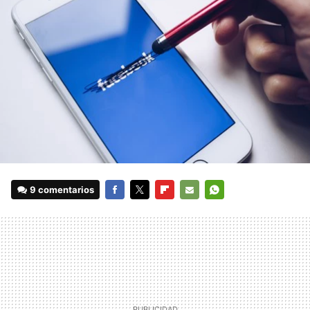
9 comentarios
FACEBOOK
TWITTER
FLIPBOARD
E-
WHATSAPP
MAIL