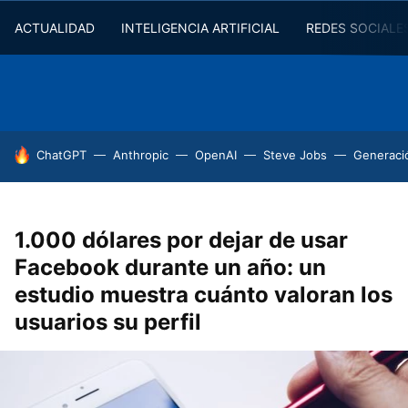
ACTUALIDAD
INTELIGENCIA ARTIFICIAL
REDES SOCIALE
HOY SE HABLA DE
ChatGPT
Anthropic
OpenAI
Steve Jobs
Generaci
1.000 dólares por dejar de usar
Facebook durante un año: un
estudio muestra cuánto valoran los
usuarios su perfil