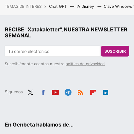
TEMAS DE INTERÉS
Chat GPT
IA Disney
Clave Windows
RECIBE "Xatakaletter", NUESTRA NEWSLETTER
SEMANAL
SUSCRIBIR
Suscribiéndote aceptas nuestra
política de privacidad
Síguenos
Twit
Fac
You
Tele
RSS
Flip
Link
ter
ebo
tub
gra
boa
edIn
ok
e
m
rd
En Genbeta hablamos de...