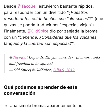
Desde
@TacoBell
estuvieron bastante rápidos,
para responder con un divertido
"¿Vuestros
desodorantes están hechos con "old spices"?"
(que
quizás se podría traducir por "especias viejas").
Finalmente,
@OldSpice
dio por zanjada la broma
con un
"Depende. ¿Consideras que los volcanes,
tanques y la libertad son especias?"
.
@
TacoBell
Depends. Do you consider volcanos, tanks
and freedom to be spices?
— Old Spice(@OldSpice)
julio 9, 2012
Qué podemos aprender de esta
conversación
Una simple broma, aparentemente no