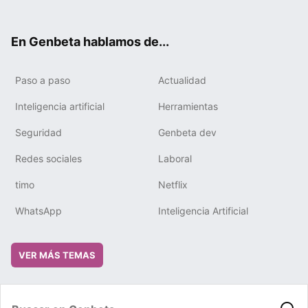
ter
ebo
tub
gra
boa
edIn
ok
e
m
rd
En Genbeta hablamos de...
Paso a paso
Actualidad
Inteligencia artificial
Herramientas
Seguridad
Genbeta dev
Redes sociales
Laboral
timo
Netflix
WhatsApp
Inteligencia Artificial
VER MÁS TEMAS