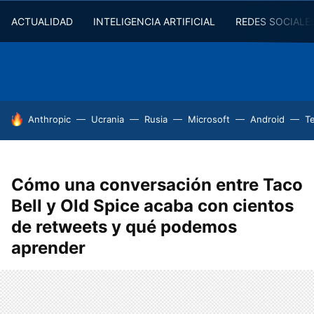
ACTUALIDAD
INTELIGENCIA ARTIFICIAL
REDES SOCIALE
HOY SE HABLA DE
Anthropic
Ucrania
Rusia
Microsoft
Android
T
Cómo una conversación entre Taco
Bell y Old Spice acaba con cientos
de retweets y qué podemos
aprender