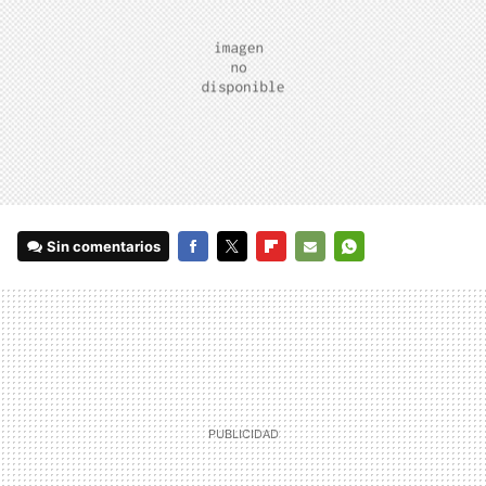
Sin comentarios
FACEBOOK
TWITTER
FLIPBOARD
E-
WHATSAPP
MAIL