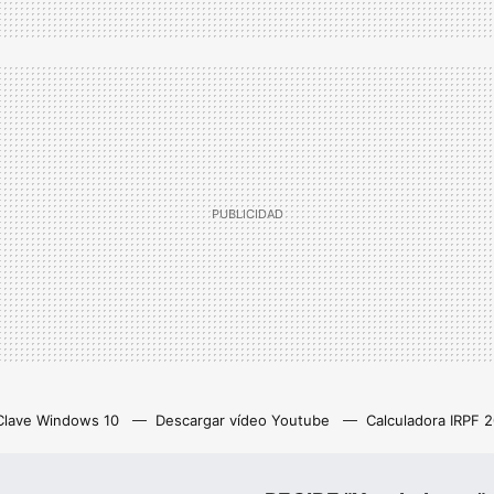
Clave Windows 10
Descargar vídeo Youtube
Calculadora IRPF 
as
Z library
Netflix con anuncios
Eliminar cuenta Instagram