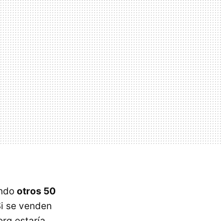
endo
otros 50
Si se venden
erg estaría