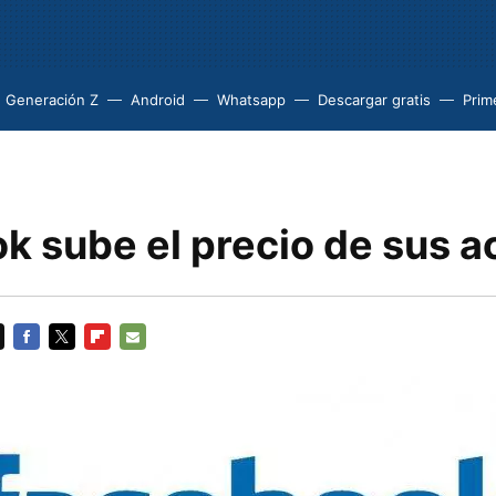
Generación Z
Android
Whatsapp
Descargar gratis
Prim
k sube el precio de sus a
FACEBOOK
TWITTER
FLIPBOARD
E-
MAIL