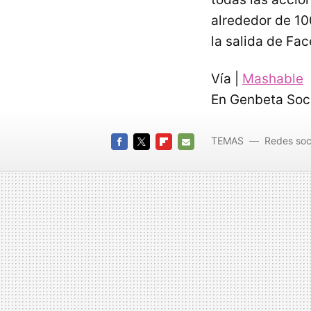
alrededor de 100
la salida de Fac
Vía |
Mashable
En Genbeta Soc
TEMAS
Redes soc
FACEBOOK
TWITTER
FLIPBOARD
E-
MAIL