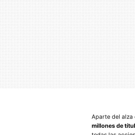
Aparte del alza
millones de tít
todas las accion