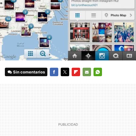
Sin comentarios
FACEBOOK
TWITTER
FLIPBOARD
E-
WHATSAPP
MAIL