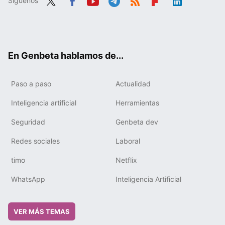
Síguenos
Twit
Fac
You
Tele
RSS
Flip
Link
ter
ebo
tub
gra
boa
edIn
ok
e
m
rd
En Genbeta hablamos de...
Paso a paso
Actualidad
Inteligencia artificial
Herramientas
Seguridad
Genbeta dev
Redes sociales
Laboral
timo
Netflix
WhatsApp
Inteligencia Artificial
VER MÁS TEMAS