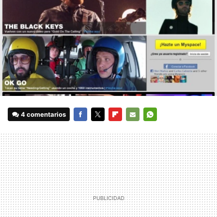
4 comentarios
FACEBOOK
TWITTER
FLIPBOARD
E-
WHATSAPP
MAIL