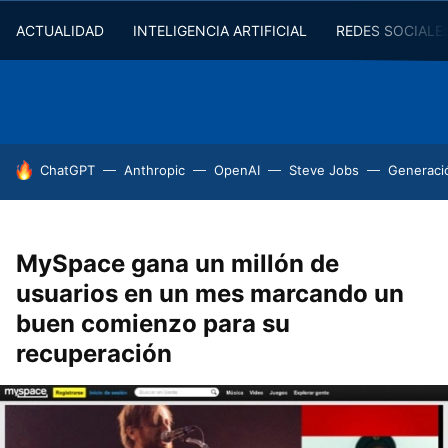
ACTUALIDAD
INTELIGENCIA ARTIFICIAL
REDES SOCIALE
HOY SE HABLA DE
ChatGPT
Anthropic
OpenAI
Steve Jobs
Generaci
MySpace gana un millón de
usuarios en un mes marcando un
buen comienzo para su
recuperación