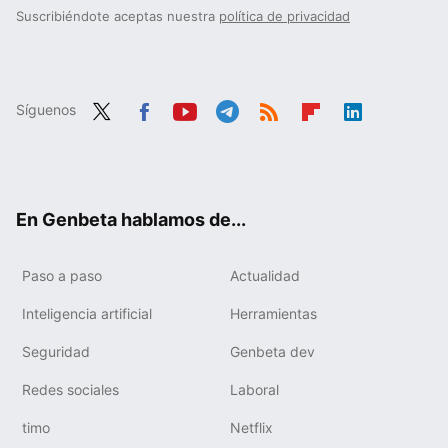
Suscribiéndote aceptas nuestra
política de privacidad
Síguenos
Twit
Fac
You
Tele
RSS
Flip
Link
ter
ebo
tub
gra
boa
edIn
ok
e
m
rd
En Genbeta hablamos de...
Paso a paso
Actualidad
Inteligencia artificial
Herramientas
Seguridad
Genbeta dev
Redes sociales
Laboral
timo
Netflix