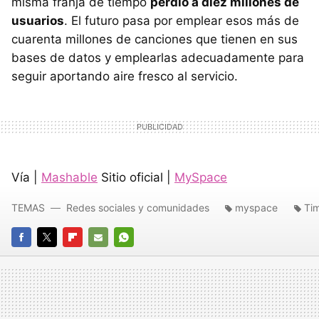
misma franja de tiempo
perdió a diez millones de
usuarios
. El futuro pasa por emplear esos más de
cuarenta millones de canciones que tienen en sus
bases de datos y emplearlas adecuadamente para
seguir aportando aire fresco al servicio.
Vía |
Mashable
Sitio oficial |
MySpace
TEMAS
Redes sociales y comunidades
myspace
Ti
FACEBOOK
TWITTER
FLIPBOARD
E-
WHATSAPP
MAIL