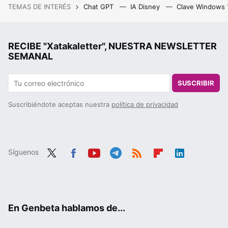
TEMAS DE INTERÉS
Chat GPT
IA Disney
Clave Windows
RECIBE "Xatakaletter", NUESTRA NEWSLETTER
SEMANAL
SUSCRIBIR
Suscribiéndote aceptas nuestra
política de privacidad
Síguenos
Twit
Fac
You
Tele
RSS
Flip
Link
ter
ebo
tub
gra
boa
edIn
ok
e
m
rd
En Genbeta hablamos de...