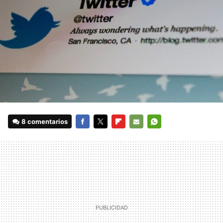
8 comentarios
FACEBOOK
TWITTER
FLIPBOARD
E-
WHATSAPP
MAIL