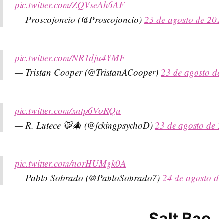
pic.twitter.com/ZQVseAh6AF
— Proscojoncio (@Proscojoncio)
23 de agosto de 20
pic.twitter.com/NR1dju4YMF
— Tristan Cooper (@TristanACooper)
23 de agosto d
pic.twitter.com/xntp6VoRQu
— R. Lutece 🐯🎄 (@fckingpsychoD)
23 de agosto de
pic.twitter.com/norHUMgk0A
— Pablo Sobrado (@PabloSobrado7)
24 de agosto 
Salt Bae