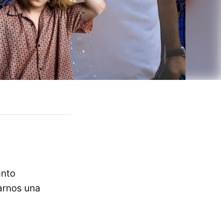
anto
arnos una