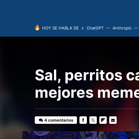
HOY SE HABLA DE
ChatGPT
Anthropic
Sal, perritos c
mejores meme
4 comentarios
FACEBOOK
TWITTER
FLIPBOARD
E-
MAIL