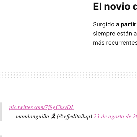
El novio 
Surgido
a parti
siempre están a
más recurrentes
pic.twitter.com/7j8gCluvDL
— mandonguilla 🎗️ (@effeditallup)
23 de agosto de 