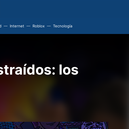
d
Internet
Roblox
Tecnología
straídos: los