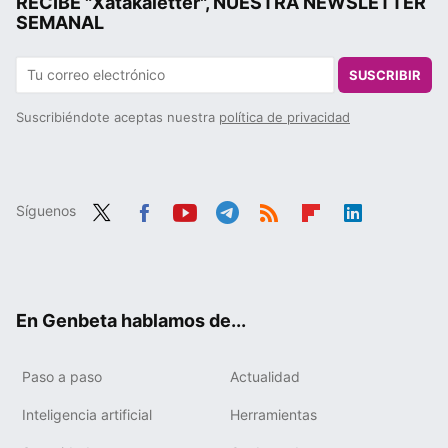
RECIBE "Xatakaletter", NUESTRA NEWSLETTER
SEMANAL
SUSCRIBIR
Suscribiéndote aceptas nuestra
política de privacidad
Síguenos
Twit
Fac
You
Tele
RSS
Flip
Link
ter
ebo
tub
gra
boa
edIn
ok
e
m
rd
En Genbeta hablamos de...
Paso a paso
Actualidad
Inteligencia artificial
Herramientas