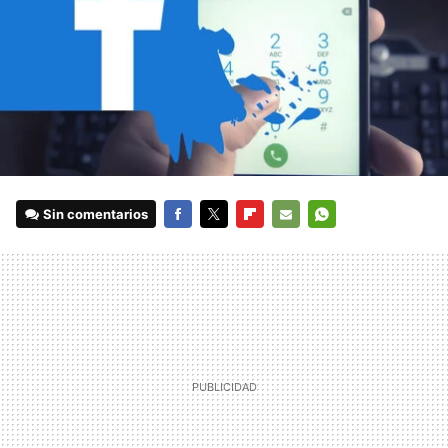
Sin comentarios
FACEBOOK
TWITTER
FLIPBOARD
E-
WHATSAPP
MAIL