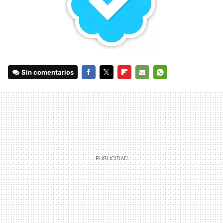
Sin comentarios
FACEBOOK
TWITTER
FLIPBOARD
E-
WHATSAPP
MAIL