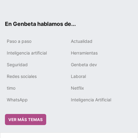
ter
ebo
tub
gra
boa
edIn
ok
e
m
rd
En Genbeta hablamos de...
Paso a paso
Actualidad
Inteligencia artificial
Herramientas
Seguridad
Genbeta dev
Redes sociales
Laboral
timo
Netflix
WhatsApp
Inteligencia Artificial
VER MÁS TEMAS