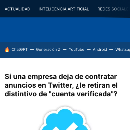
ACTUALIDAD
INTELIGENCIA ARTIFICIAL
REDES SOCIALE
HOY SE HABLA DE
ChatGPT
Generación Z
YouTube
Android
Whatsa
Si una empresa deja de contratar
anuncios en Twitter, ¿le retiran el
distintivo de "cuenta verificada"?