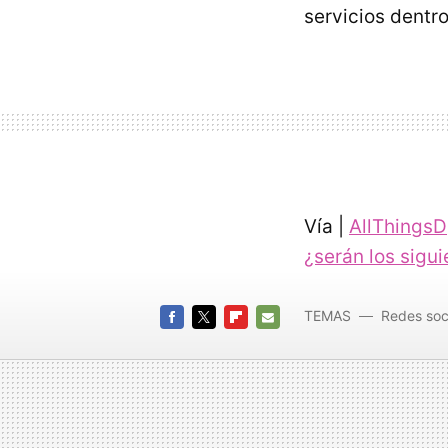
servicios dentro
Vía |
AllThingsD
¿serán los sigu
TEMAS
Redes soc
FACEBOOK
TWITTER
FLIPBOARD
E-
MAIL