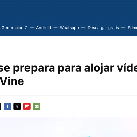
Generación Z
Android
Whatsapp
Descargar gratis
Prim
se prepara para alojar víd
Vine
FACEBOOK
TWITTER
FLIPBOARD
E-
MAIL