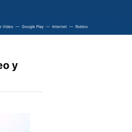
e Video
Google Play
Internet
Roblox
eo y