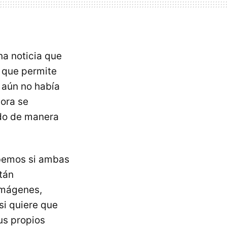
na noticia que
a que permite
 aún no había
hora se
ndo de manera
abemos si ambas
stán
imágenes,
si quiere que
us propios