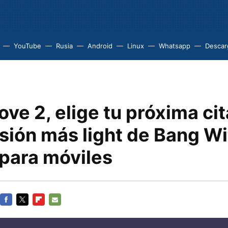
YouTube
Rusia
Android
Linux
Whatsapp
Descarg
ve 2, elige tu próxima cit
sión más light de Bang Wi
 para móviles
FACEBOOK
TWITTER
FLIPBOARD
E-
MAIL