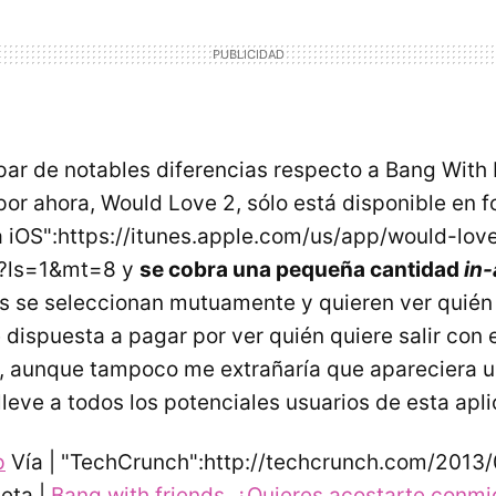
n par de notables diferencias respecto a Bang Wit
 por ahora, Would Love 2, sólo está disponible en 
a iOS":https://itunes.apple.com/us/app/would-lov
?ls=1&mt=8 y
se cobra una pequeña cantidad
in
s se seleccionan mutuamente y quieren ver quién 
 dispuesta a pagar por ver quién quiere salir con 
, aunque tampoco me extrañaría que apareciera u
lleve a todos los potenciales usuarios de esta apli
p
Vía | "TechCrunch":http://techcrunch.com/2013
eta |
Bang with friends, ¿Quieres acostarte conm