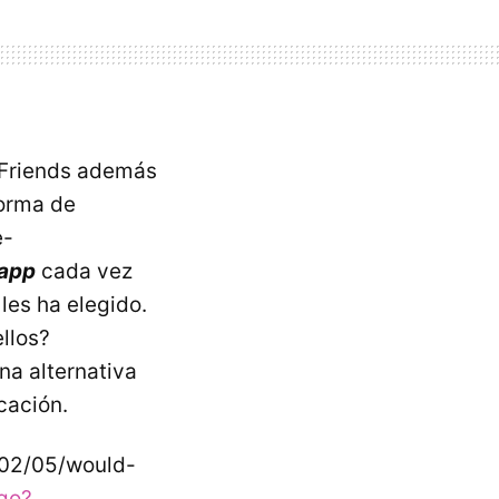
h Friends además
forma de
e-
-app
cada vez
les ha elegido.
ellos?
na alternativa
cación.
/02/05/would-
igo?