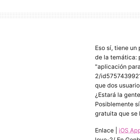
Eso sí, tiene u
de la temática:
"aplicación par
2/id575743992
que dos usuario
¿Estará la gente
Posiblemente sí
gratuita que se 
Enlace |
iOS Ap
love-2/ En Genb