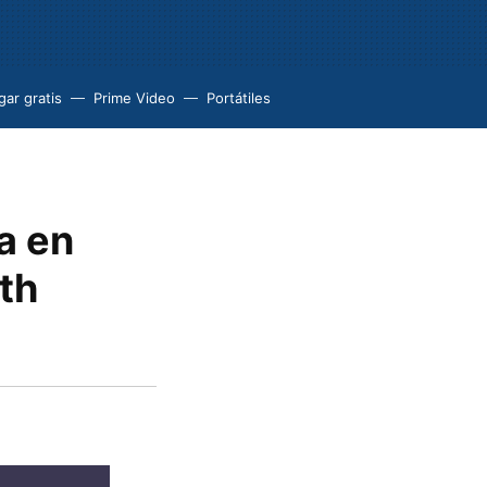
ar gratis
Prime Video
Portátiles
a en
th