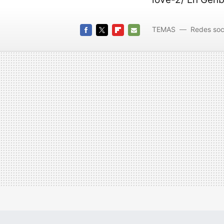
TEMAS
Redes soc
FACEBOOK
TWITTER
FLIPBOARD
E-
MAIL