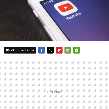
21 comentarios
FACEBOOK
TWITTER
FLIPBOARD
E-
WHATSAPP
MAIL