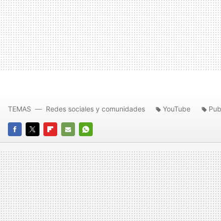
TEMAS
Redes sociales y comunidades
YouTube
Pub
FACEBOOK
TWITTER
FLIPBOARD
E-
WHATSAPP
MAIL