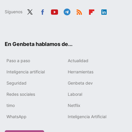
Síguenos
Twit
Fac
You
Tele
RSS
Flip
Link
ter
ebo
tub
gra
boa
edIn
ok
e
m
rd
En Genbeta hablamos de...
Paso a paso
Actualidad
Inteligencia artificial
Herramientas
Seguridad
Genbeta dev
Redes sociales
Laboral
timo
Netflix
WhatsApp
Inteligencia Artificial