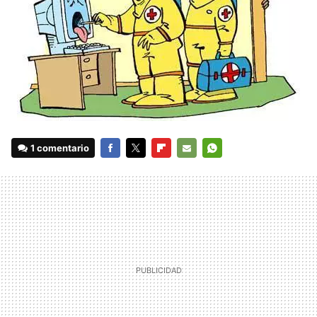
1 comentario
FACEBOOK
TWITTER
FLIPBOARD
E-
WHATSAPP
MAIL