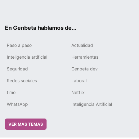
Twit
Fac
You
Tele
RSS
Flip
Link
ter
ebo
tub
gra
boa
edIn
ok
e
m
rd
En Genbeta hablamos de...
Paso a paso
Actualidad
Inteligencia artificial
Herramientas
Seguridad
Genbeta dev
Redes sociales
Laboral
timo
Netflix
WhatsApp
Inteligencia Artificial
VER MÁS TEMAS