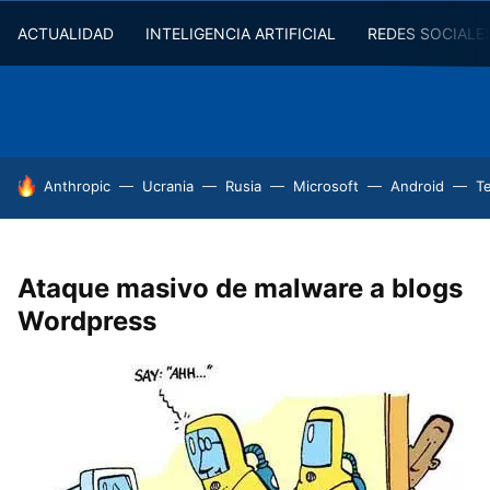
ACTUALIDAD
INTELIGENCIA ARTIFICIAL
REDES SOCIALE
HOY SE HABLA DE
Anthropic
Ucrania
Rusia
Microsoft
Android
T
Ataque masivo de malware a blogs
Wordpress