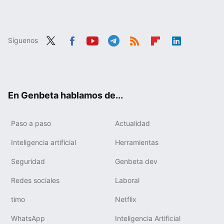
Síguenos
Twit
Fac
You
Tele
RSS
Flip
Link
ter
ebo
tub
gra
boa
edIn
ok
e
m
rd
En Genbeta hablamos de...
Paso a paso
Actualidad
Inteligencia artificial
Herramientas
Seguridad
Genbeta dev
Redes sociales
Laboral
timo
Netflix
WhatsApp
Inteligencia Artificial