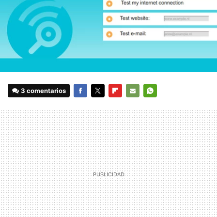
3 comentarios
FACEBOOK
TWITTER
FLIPBOARD
E-
WHATSAPP
MAIL