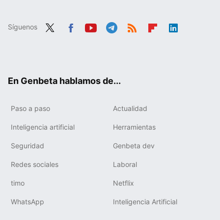
Síguenos
Twit
Fac
You
Tele
RSS
Flip
Link
ter
ebo
tub
gra
boa
edIn
ok
e
m
rd
En Genbeta hablamos de...
Paso a paso
Actualidad
Inteligencia artificial
Herramientas
Seguridad
Genbeta dev
Redes sociales
Laboral
timo
Netflix
WhatsApp
Inteligencia Artificial