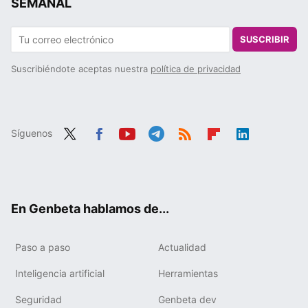
SEMANAL
SUSCRIBIR
Suscribiéndote aceptas nuestra
política de privacidad
Síguenos
Twit
Fac
You
Tele
RSS
Flip
Link
ter
ebo
tub
gra
boa
edIn
ok
e
m
rd
En Genbeta hablamos de...
Paso a paso
Actualidad
Inteligencia artificial
Herramientas
Seguridad
Genbeta dev