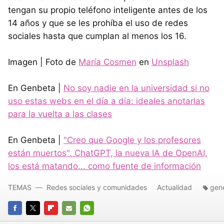
tengan su propio teléfono inteligente antes de los
14 años y que se les prohíba el uso de redes
sociales hasta que cumplan al menos los 16.
Imagen | Foto de
María Cosmen
en
Unsplash
En Genbeta |
No soy nadie en la universidad si no
uso estas webs en el día a día: ideales anotarlas
para la vuelta a las clases
En Genbeta |
"Creo que Google y los profesores
están muertos". ChatGPT, la nueva IA de OpenAI,
los está matando... como fuente de información
TEMAS
Redes sociales y comunidades
Actualidad
gene
FACEBOOK
TWITTER
FLIPBOARD
E-
WHATSAPP