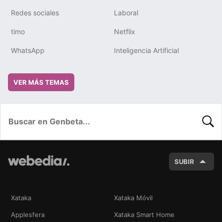
Redes sociales
Laboral
timo
Netflix
WhatsApp
Inteligencia Artificial
VER MÁS TEMAS
BUSC
SUBIR
Xataka
Xataka Móvil
Applesfera
Xataka Smart Home