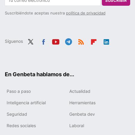
SUSCRIBIR
Suscribiéndote aceptas nuestra
política de privacidad
Síguenos
Twit
Fac
You
Tele
RSS
Flip
Link
ter
ebo
tub
gra
boa
edIn
ok
e
m
rd
En Genbeta hablamos de...
Paso a paso
Actualidad
Inteligencia artificial
Herramientas
Seguridad
Genbeta dev
Redes sociales
Laboral