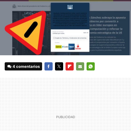
4 comentarios
FACEBOOK
TWITTER
FLIPBOARD
E-
WHATSAPP
MAIL