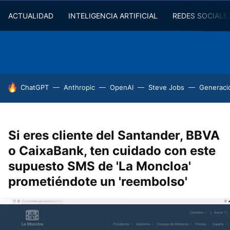
ACTUALIDAD
INTELIGENCIA ARTIFICIAL
REDES SOCIALE
HOY SE HABLA DE
ChatGPT
Anthropic
OpenAI
Steve Jobs
Generaci
Si eres cliente del Santander, BBVA
o CaixaBank, ten cuidado con este
supuesto SMS de 'La Moncloa'
prometiéndote un 'reembolso'