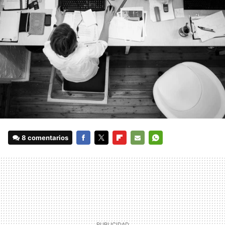
8 comentarios
FACEBOOK
TWITTER
FLIPBOARD
E-
WHATSAPP
MAIL