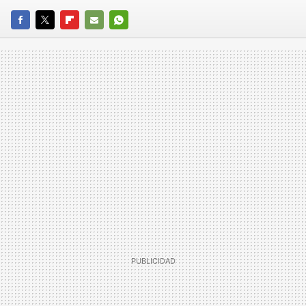
FACEBOOK
TWITTER
FLIPBOARD
E-
WHATSAPP
MAIL