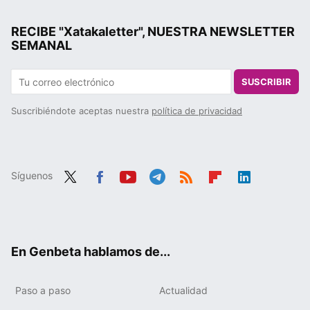
RECIBE "Xatakaletter", NUESTRA NEWSLETTER
SEMANAL
SUSCRIBIR
Suscribiéndote aceptas nuestra
política de privacidad
Síguenos
Twit
Fac
You
Tele
RSS
Flip
Link
ter
ebo
tub
gra
boa
edIn
ok
e
m
rd
En Genbeta hablamos de...
Paso a paso
Actualidad