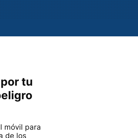
o
por tu
peligro
l móvil para
a de los