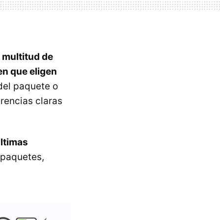
 multitud de
en que eligen
del paquete o
erencias claras
últimas
 paquetes,