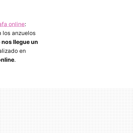
afa online
:
 los anzuelos
nos llegue un
lizado en
online
.