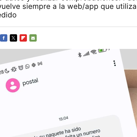
uelve siempre a la web/app que utiliza
edido
FACEBOOK
TWITTER
FLIPBOARD
E-
MAIL