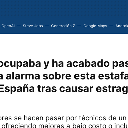
OpenAI
Steve Jobs
Generación Z
Google Maps
Androi
ocupaba y ha acabado pa
ía alarma sobre esta estaf
 España tras causar estra
ores se hacen pasar por técnicos de un
, ofreciendo mejoras a bajo costo o incl