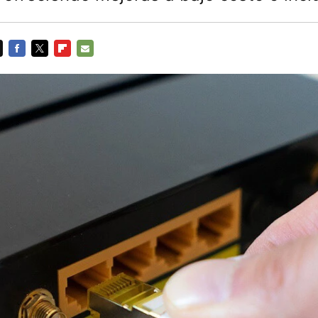
FACEBOOK
TWITTER
FLIPBOARD
E-
MAIL