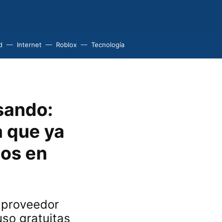
d
Internet
Roblox
Tecnología
sando:
a que ya
gos en
 proveedor
uso gratuitas