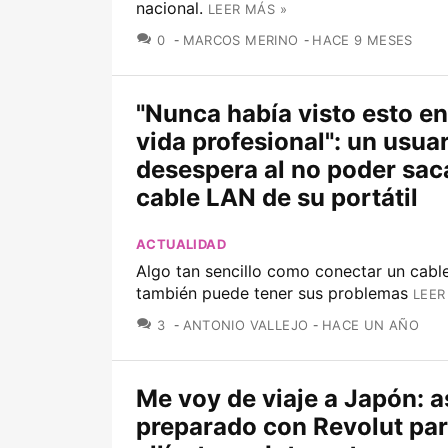
nacional.
LEER MÁS »
COMENTARIOS
0
MARCOS MERINO
HACE 9 MESES
"Nunca había visto esto en
vida profesional": un usuar
desespera al no poder saca
cable LAN de su portátil
ACTUALIDAD
Algo tan sencillo como conectar un cabl
también puede tener sus problemas
LEER
COMENTARIOS
3
ANTONIO VALLEJO
HACE UN AÑO
Me voy de viaje a Japón: a
preparado con Revolut pa