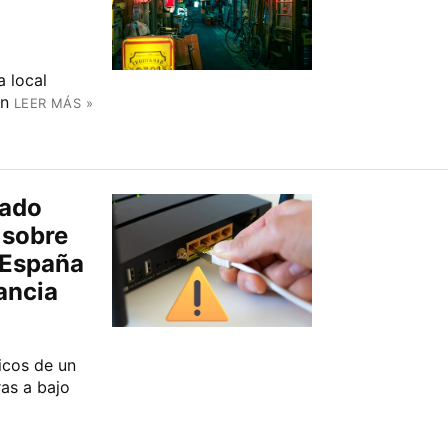
a local
ón
LEER MÁS »
bado
 sobre
 España
ancia
icos de un
as a bajo