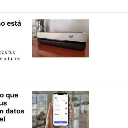
no está
dos tus
n a tu red
lo que
sus
n datos
el