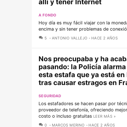
allí y tener Internet
A FONDO
Hoy día es muy fácil viajar con la moned
encima y sin tener problemas de conexi
COMENTARIOS
5
ANTONIO VALLEJO
HACE 2 AÑOS
Nos preocupaba y ha aca
pasando: la Policía alarma
esta estafa que ya está en
tras causar estragos en Fr
SEGURIDAD
Los estafadores se hacen pasar por técn
proveedor de telefonía, ofreciendo mejor
costo o incluso gratuitas
LEER MÁS »
COMENTARIOS
0
MARCOS MERINO
HACE 2 AÑOS