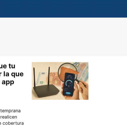
ue tu
r la que
a app
e temprana
realicen
de cobertura