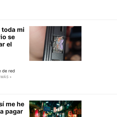
 toda mi
io se
r el
e de red
 MÁS »
sí me he
ra pagar