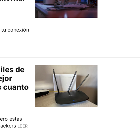
 tu conexión
iles de
ejor
s cuanto
ero estas
hackers
LEER