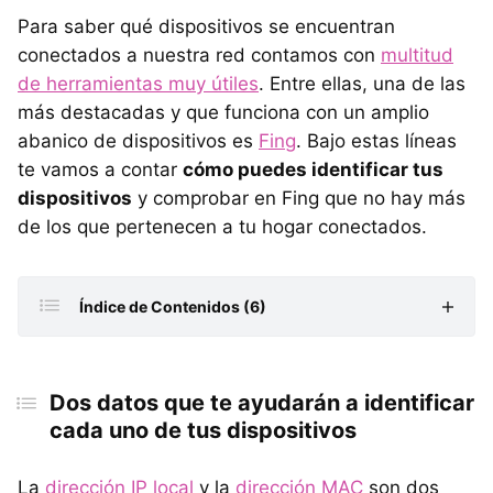
Para saber qué dispositivos se encuentran
conectados a nuestra red contamos con
multitud
de herramientas muy útiles
. Entre ellas, una de las
más destacadas y que funciona con un amplio
abanico de dispositivos es
Fing
. Bajo estas líneas
te vamos a contar
cómo puedes identificar tus
dispositivos
y comprobar en Fing que no hay más
de los que pertenecen a tu hogar conectados.
Índice de Contenidos (6)
Dos datos que te ayudarán a identificar cada uno de
tus dispositivos
Dos datos que te ayudarán a identificar
Windows
cada uno de tus dispositivos
macOS
La
dirección IP local
y la
dirección MAC
son dos