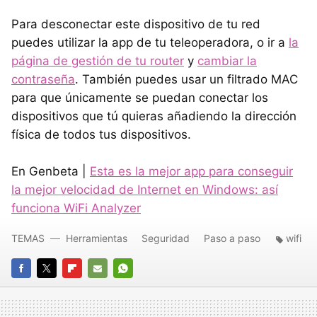
Para desconectar este dispositivo de tu red
puedes utilizar la app de tu teleoperadora, o ir a
la
página de gestión de tu router
y
cambiar la
contraseña
. También puedes usar un filtrado MAC
para que únicamente se puedan conectar los
dispositivos que tú quieras añadiendo la dirección
física de todos tus dispositivos.
En Genbeta |
Esta es la mejor app para conseguir
la mejor velocidad de Internet en Windows: así
funciona WiFi Analyzer
TEMAS
Herramientas
Seguridad
Paso a paso
wifi
FACEBOOK
TWITTER
FLIPBOARD
E-
WHATSAPP
MAIL