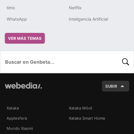
timo
Netflix
WhatsApp
Inteligencia Artificial
VER MÁS TEMAS
BUSC
SUBIR
Xataka
Xataka Móvil
Applesfera
Xataka Smart Home
Mundo Xiaomi