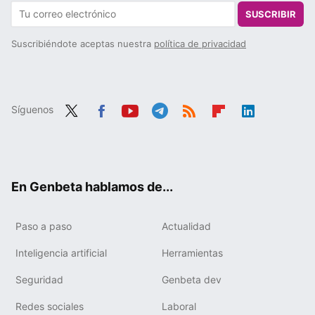
SUSCRIBIR
Suscribiéndote aceptas nuestra
política de privacidad
Síguenos
Twit
Fac
You
Tele
RSS
Flip
Link
ter
ebo
tub
gra
boa
edIn
ok
e
m
rd
En Genbeta hablamos de...
Paso a paso
Actualidad
Inteligencia artificial
Herramientas
Seguridad
Genbeta dev
Redes sociales
Laboral