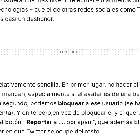
onsideran de más nivel intelectual – o al menos u
ecnologías – que el de otras redes sociales como T
es casi un deshonor.
elativamente sencilla. En primer lugar, no hacer cl
 mandan, especialmente si el avatar es de una bel
En segundo, podemos
bloquear
a ese usuario (se h
uenta). Y en tercero,en vez de bloquearle, y si qu
l botón: “
Reporta
r a …. por spam”, que además bl
ar en que Twitter se ocupe del resto.