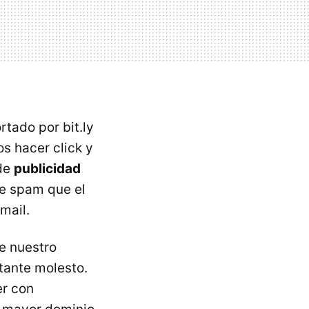
ortado por bit.ly
os hacer click y
 de
publicidad
e spam que el
mail.
de nuestro
stante molesto.
er con