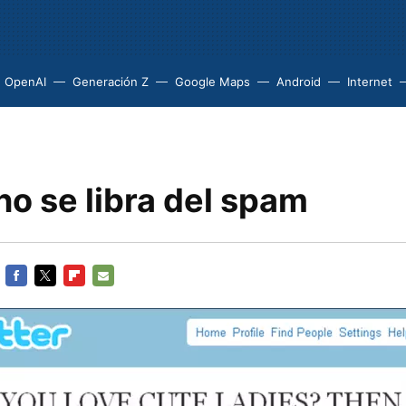
OpenAI
Generación Z
Google Maps
Android
Internet
no se libra del spam
FACEBOOK
TWITTER
FLIPBOARD
E-
MAIL