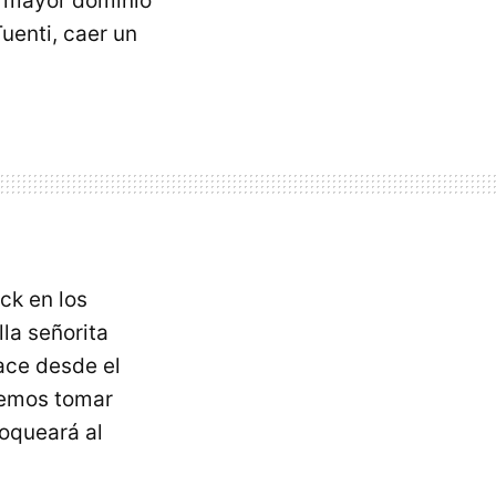
n mayor dominio
uenti, caer un
ick en los
la señorita
ace desde el
eremos tomar
oqueará al