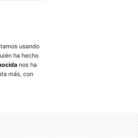
stamos usando
quién ha hecho
nocida
nos ha
nta más, con