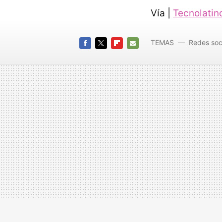
Vía |
Tecnolatin
TEMAS
Redes soc
FACEBOOK
TWITTER
FLIPBOARD
E-
MAIL