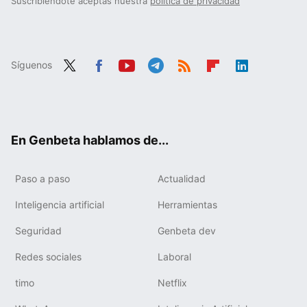
Suscribiéndote aceptas nuestra
política de privacidad
Síguenos
Twit
Fac
You
Tele
RSS
Flip
Link
ter
ebo
tub
gra
boa
edIn
ok
e
m
rd
En Genbeta hablamos de...
Paso a paso
Actualidad
Inteligencia artificial
Herramientas
Seguridad
Genbeta dev
Redes sociales
Laboral
timo
Netflix