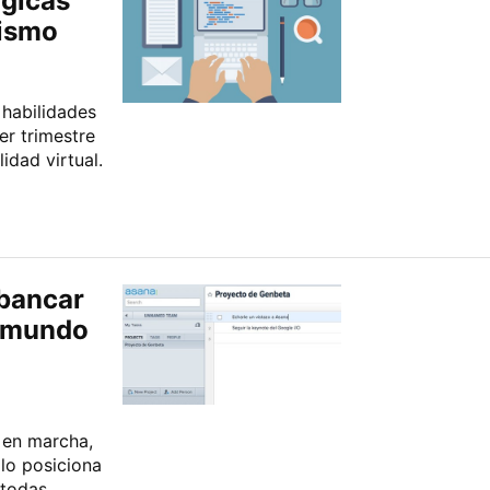
ógicas
ismo
 habilidades
r trimestre
idad virtual.
sbancar
l mundo
 en marcha,
lo posiciona
 todas