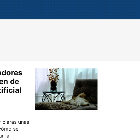
adores
hen de
ificial
 claras unas
 cómo se
ar la