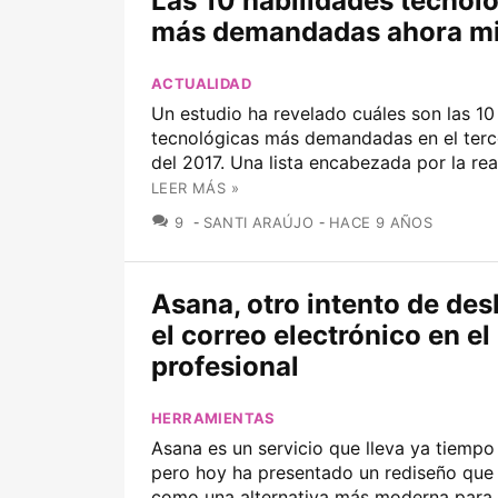
Las 10 habilidades tecnol
más demandadas ahora m
ACTUALIDAD
Un estudio ha revelado cuáles son las 10
tecnológicas más demandadas en el terce
del 2017. Una lista encabezada por la real
LEER MÁS »
COMENTARIOS
9
SANTI ARAÚJO
HACE 9 AÑOS
Asana, otro intento de de
el correo electrónico en e
profesional
HERRAMIENTAS
Asana es un servicio que lleva ya tiempo
pero hoy ha presentado un rediseño que 
como una alternativa más moderna para