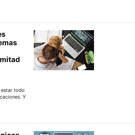
es
lemas
 mitad
 estar todo
icaciones. Y