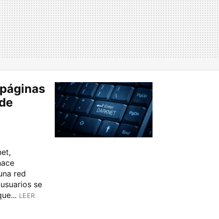
 páginas
sde
et,
hace
una red
 usuarios se
ue...
LEER