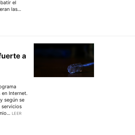
atir el
ran las...
uerte a
rograma
en Internet.
y según se
servicios
io...
LEER