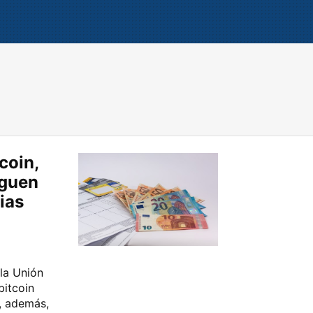
coin,
iguen
ias
la Unión
bitcoin
, además,