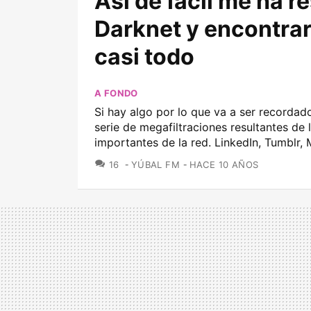
Así de fácil me ha r
Darknet y encontra
casi todo
A FONDO
Si hay algo por lo que va a ser recordad
serie de megafiltraciones resultantes de
importantes de la red. LinkedIn, Tumblr, 
COMENTARIOS
16
YÚBAL FM
HACE 10 AÑOS