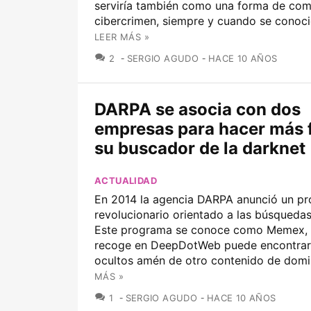
serviría también como una forma de comb
cibercrimen, siempre y cuando se conocie
LEER MÁS »
COMENTARIOS
2
SERGIO AGUDO
HACE 10 AÑOS
DARPA se asocia con dos
empresas para hacer más f
su buscador de la darknet
ACTUALIDAD
En 2014 la agencia DARPA anunció un p
revolucionario orientado a las búsquedas 
Este programa se conoce como Memex, 
recoge en DeepDotWeb puede encontrar 
ocultos amén de otro contenido de domin
MÁS »
COMENTARIOS
1
SERGIO AGUDO
HACE 10 AÑOS