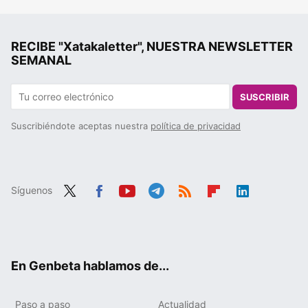
RECIBE "Xatakaletter", NUESTRA NEWSLETTER
SEMANAL
SUSCRIBIR
Suscribiéndote aceptas nuestra
política de privacidad
Síguenos
Twit
Fac
You
Tele
RSS
Flip
Link
ter
ebo
tub
gra
boa
edIn
ok
e
m
rd
En Genbeta hablamos de...
Paso a paso
Actualidad