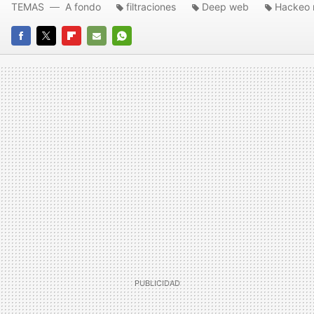
TEMAS
A fondo
filtraciones
Deep web
Hackeo 
FACEBOOK
TWITTER
FLIPBOARD
E-
WHATSAPP
MAIL