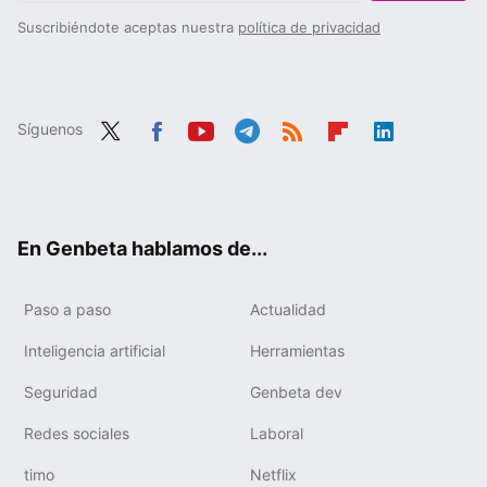
Suscribiéndote aceptas nuestra
política de privacidad
Síguenos
Twit
Fac
You
Tele
RSS
Flip
Link
ter
ebo
tub
gra
boa
edIn
ok
e
m
rd
En Genbeta hablamos de...
Paso a paso
Actualidad
Inteligencia artificial
Herramientas
Seguridad
Genbeta dev
Redes sociales
Laboral
timo
Netflix