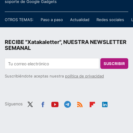
soporte de Google Gadgets
OTROS TEMAS:
Paso a paso
Actualidad
Redes sociales
RECIBE "Xatakaletter", NUESTRA NEWSLETTER
SEMANAL
SUSCRIBIR
Suscribiéndote aceptas nuestra
política de privacidad
Síguenos
Twit
Fac
You
Tele
RSS
Flip
Link
ter
ebo
tub
gra
boa
edIn
ok
e
m
rd