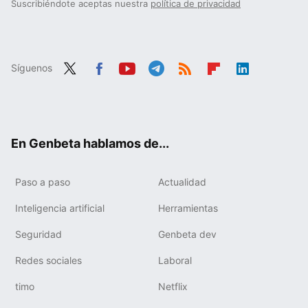
Suscribiéndote aceptas nuestra
política de privacidad
Síguenos
Twit
Fac
You
Tele
RSS
Flip
Link
ter
ebo
tub
gra
boa
edIn
ok
e
m
rd
En Genbeta hablamos de...
Paso a paso
Actualidad
Inteligencia artificial
Herramientas
Seguridad
Genbeta dev
Redes sociales
Laboral
timo
Netflix