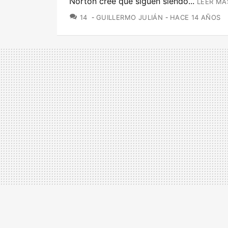
Norton cree que siguen siendo...
LEER MÁ
COMENTARIOS
14
GUILLERMO JULIÁN
HACE 14 AÑOS