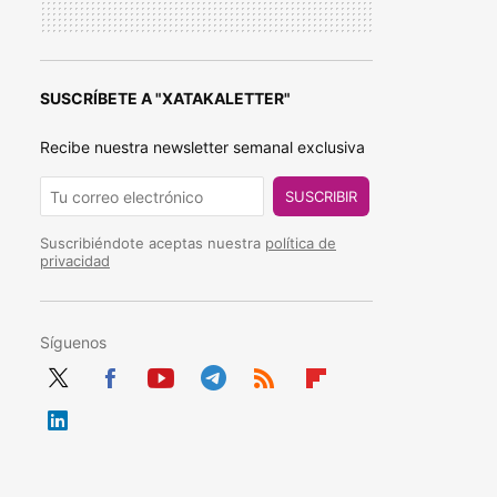
SUSCRÍBETE A "XATAKALETTER"
Recibe nuestra newsletter semanal exclusiva
SUSCRIBIR
Suscribiéndote aceptas nuestra
política de
privacidad
Síguenos
Twit
Fac
You
Tele
RSS
Flip
ter
ebo
tub
gra
boa
Link
ok
e
m
rd
edIn