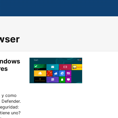
owser
indows
res
a, y como
, Defender.
seguridad:
 tiene uno?