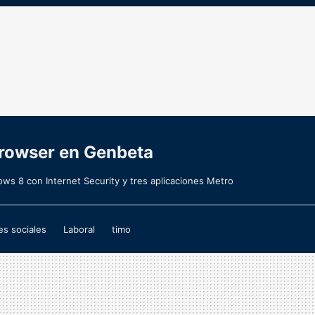
Browser en Genbeta
ws 8 con Internet Security y tres aplicaciones Metro
s sociales
Laboral
timo