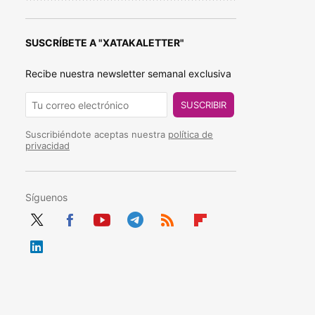
SUSCRÍBETE A "XATAKALETTER"
Recibe nuestra newsletter semanal exclusiva
SUSCRIBIR
Suscribiéndote aceptas nuestra
política de
privacidad
Síguenos
Twit
Fac
You
Tele
RSS
Flip
ter
ebo
tub
gra
boa
Link
ok
e
m
rd
edIn