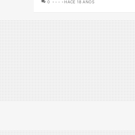
COMENTARIOS
0
- -
HACE 18 AÑOS