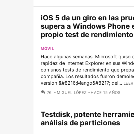
iOS 5 da un giro en las pr
supera a Windows Phone 
propio test de rendimiento
MÓVIL
Hace algunas semanas, Microsoft quiso 
rapidez de Internet Explorer en sus Win
con unos tests de rendimiento que prepa
compañía. Los resultados fueron demoled
versión &#8216;Mango&#8217; del...
LEER
COMENTARIOS
76
MIGUEL LÓPEZ
HACE 15 AÑOS
Testdisk, potente herrami
análisis de particiones