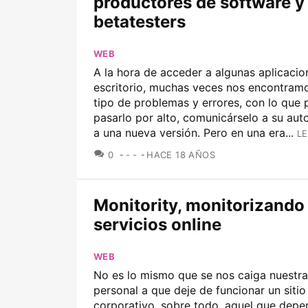
productores de software y
betatesters
WEB
A la hora de acceder a algunas aplicacio
escritorio, muchas veces nos encontram
tipo de problemas y errores, con lo qu
pasarlo por alto, comunicárselo a su aut
a una nueva versión. Pero en una era...
LE
COMENTARIOS
0
- -
HACE 18 AÑOS
Monitority, monitorizando
servicios online
WEB
No es lo mismo que se nos caiga nuestra
personal a que deje de funcionar un siti
corporativo, sobre todo, aquel que depe