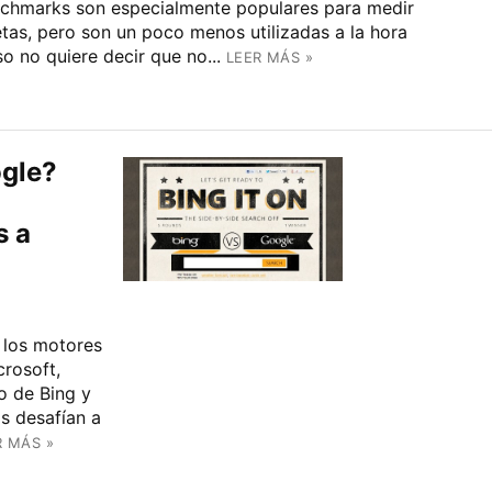
chmarks son especialmente populares para medir
tas, pero son un poco menos utilizadas a la hora
o no quiere decir que no...
LEER MÁS »
ogle?
s a
 los motores
crosoft,
o de Bing y
s desafían a
R MÁS »