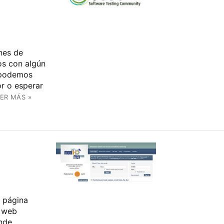
nes de
os con algún
e podemos
or o esperar
ER MÁS »
 página
o web
nde