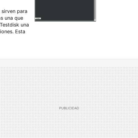
 sirven para
as una que
 Testdisk una
iones. Esta