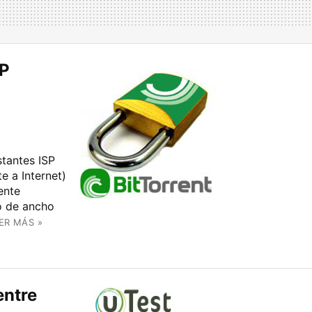
SP
stantes ISP
e a Internet)
ente
o de ancho
ER MÁS »
entre