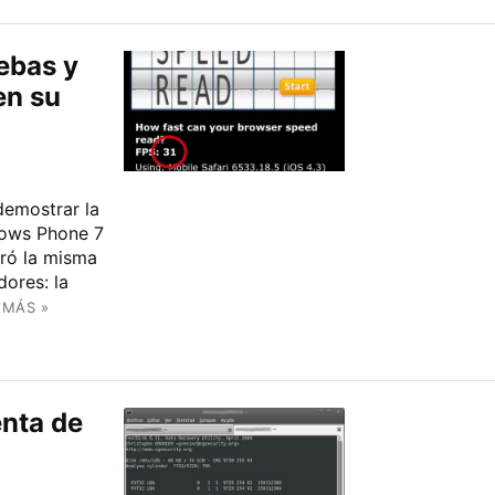
uebas y
en su
demostrar la
dows Phone 7
ró la misma
ores: la
 MÁS »
enta de