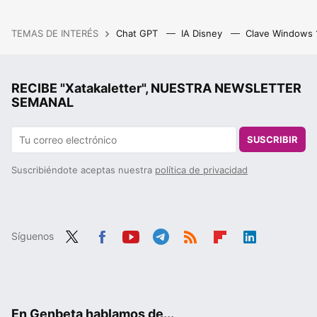
TEMAS DE INTERÉS
Chat GPT
IA Disney
Clave Windows
RECIBE "Xatakaletter", NUESTRA NEWSLETTER
SEMANAL
SUSCRIBIR
Suscribiéndote aceptas nuestra
política de privacidad
Síguenos
Twit
Fac
You
Tele
RSS
Flip
Link
ter
ebo
tub
gra
boa
edIn
ok
e
m
rd
En Genbeta hablamos de...