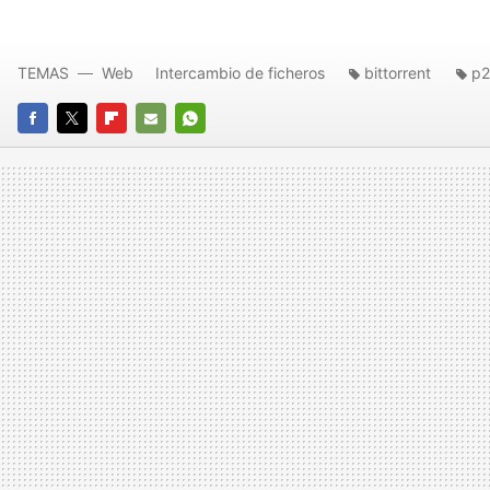
TEMAS
Web
Intercambio de ficheros
bittorrent
p
FACEBOOK
TWITTER
FLIPBOARD
E-
WHATSAPP
MAIL