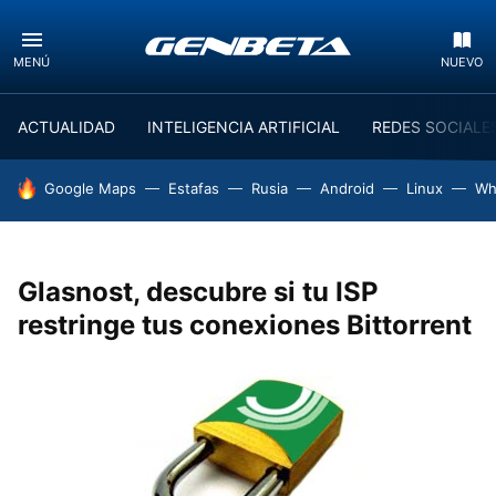
MENÚ
NUEVO
ACTUALIDAD
INTELIGENCIA ARTIFICIAL
REDES SOCIALE
HOY SE HABLA DE
Google Maps
Estafas
Rusia
Android
Linux
Wh
Glasnost, descubre si tu ISP
restringe tus conexiones Bittorrent