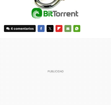
4 comentarios
FACEBOOK
TWITTER
FLIPBOARD
E-
WHATSAPP
MAIL