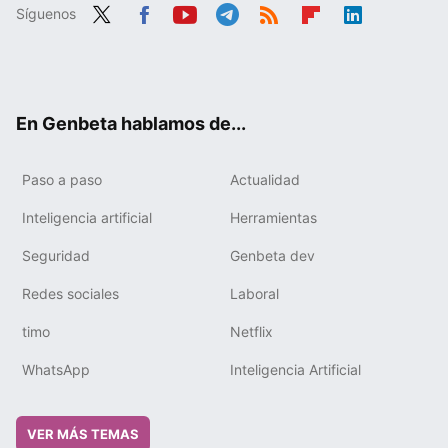
Síguenos
Twit
Fac
You
Tele
RSS
Flip
Link
ter
ebo
tub
gra
boa
edIn
ok
e
m
rd
En Genbeta hablamos de...
Paso a paso
Actualidad
Inteligencia artificial
Herramientas
Seguridad
Genbeta dev
Redes sociales
Laboral
timo
Netflix
WhatsApp
Inteligencia Artificial
VER MÁS TEMAS