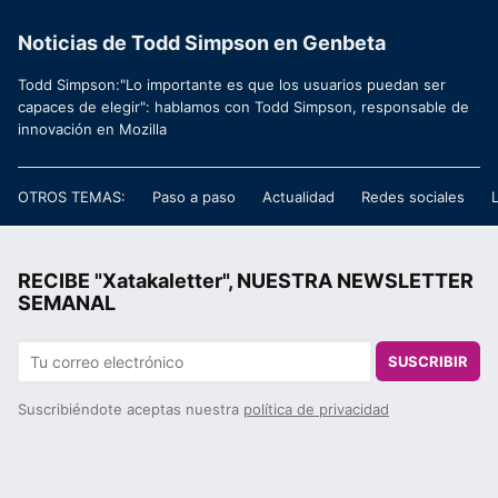
Noticias de Todd Simpson en Genbeta
Todd Simpson:"Lo importante es que los usuarios puedan ser
capaces de elegir": hablamos con Todd Simpson, responsable de
innovación en Mozilla
OTROS TEMAS:
Paso a paso
Actualidad
Redes sociales
RECIBE "Xatakaletter", NUESTRA NEWSLETTER
SEMANAL
SUSCRIBIR
Suscribiéndote aceptas nuestra
política de privacidad