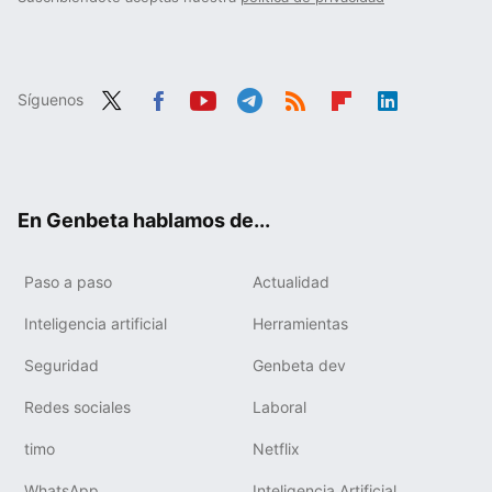
Síguenos
Twit
Fac
You
Tele
RSS
Flip
Link
ter
ebo
tub
gra
boa
edIn
ok
e
m
rd
En Genbeta hablamos de...
Paso a paso
Actualidad
Inteligencia artificial
Herramientas
Seguridad
Genbeta dev
Redes sociales
Laboral
timo
Netflix
WhatsApp
Inteligencia Artificial