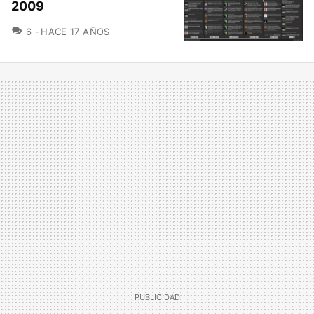
2009
COMENTARIOS
6
HACE 17 AÑOS