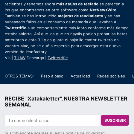
recientes y tenemos ahora
más atajos de teclado
se parecen a
los que encontramos en otro software como
NetNewsWire
.
También se han introducido
mejoras de rendimiento
y se han
subsanado fallos en el consumo de memoria que llevaban a
Twitterrific
a un comportamiento más lento conforme más tiempo
estaba abierto. Así que los que no hayáis podido probar las betas
anteriores a esta 3.1 y os guste el pajarillo cantor twittero en
vuestro Mac, no sé qué a esperáis para descargar esta nueva
versión de Iconfactory.
Vía |
TUAW
Descarga |
Twitterrific
OTROS TEMAS:
Paso a paso
Actualidad
Redes sociales
RECIBE "Xatakaletter", NUESTRA NEWSLETTER
SEMANAL
SUSCRIBIR
Suscribiéndote aceptas nuestra
política de privacidad