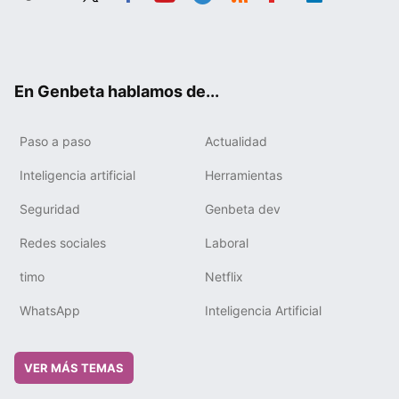
Twit
Fac
You
Tele
RSS
Flip
Link
ter
ebo
tub
gra
boa
edIn
ok
e
m
rd
En Genbeta hablamos de...
Paso a paso
Actualidad
Inteligencia artificial
Herramientas
Seguridad
Genbeta dev
Redes sociales
Laboral
timo
Netflix
WhatsApp
Inteligencia Artificial
VER MÁS TEMAS