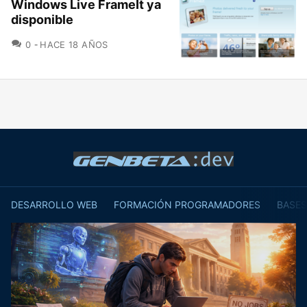
Windows Live FrameIt ya
disponible
COMENTARIOS
0
HACE 18 AÑOS
DESARROLLO WEB
FORMACIÓN PROGRAMADORES
BASES