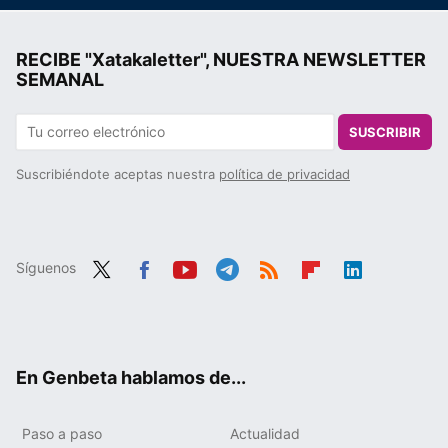
RECIBE "Xatakaletter", NUESTRA NEWSLETTER
SEMANAL
SUSCRIBIR
Suscribiéndote aceptas nuestra
política de privacidad
Síguenos
Twit
Fac
You
Tele
RSS
Flip
Link
ter
ebo
tub
gra
boa
edIn
ok
e
m
rd
En Genbeta hablamos de...
Paso a paso
Actualidad