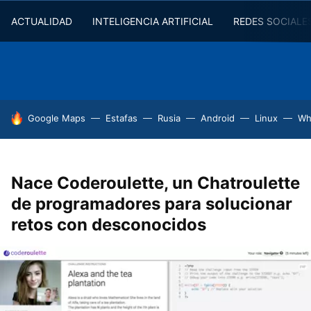
ACTUALIDAD
INTELIGENCIA ARTIFICIAL
REDES SOCIALE
HOY SE HABLA DE
Google Maps
Estafas
Rusia
Android
Linux
Wh
Nace Coderoulette, un Chatroulette
de programadores para solucionar
retos con desconocidos