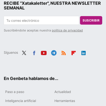
RECIBE "Xatakaletter", NUESTRA NEWSLETTER
SEMANAL
SUSCRIBIR
Suscribiéndote aceptas nuestra
política de privacidad
Síguenos
Twit
Fac
You
Tele
RSS
Flip
Link
ter
ebo
tub
gra
boa
edIn
ok
e
m
rd
En Genbeta hablamos de...
Paso a paso
Actualidad
Inteligencia artificial
Herramientas