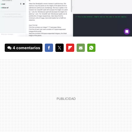
4 comentarios
FACEBOOK
TWITTER
FLIPBOARD
E-
WHATSAPP
MAIL