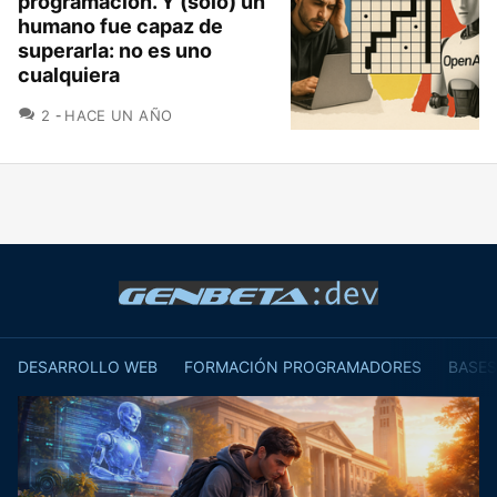
programación. Y (sólo) un
humano fue capaz de
superarla: no es uno
cualquiera
COMENTARIOS
2
HACE UN AÑO
DESARROLLO WEB
FORMACIÓN PROGRAMADORES
BASES