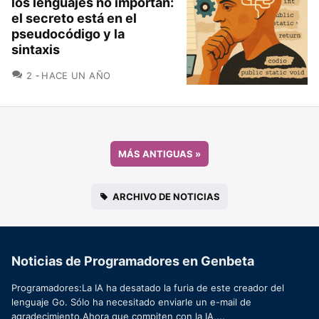
los lenguajes no importan:
el secreto está en el
pseudocódigo y la
sintaxis
COMENTARIOS
2
HACE UN AÑO
MÁS ANTIGUAS
»
ARCHIVO DE NOTICIAS
Noticias de Programadores en Genbeta
Programadores:La IA ha desatado la furia de este creador del
lenguaje Go. Sólo ha necesitado enviarle un e-mail de
agradecimiento.Ahora que compiten con la IA,...