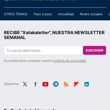
OTROS TEMAS:
Paso a paso
Actualidad
Redes sociales
RECIBE "Xatakaletter", NUESTRA NEWSLETTER
SEMANAL
SUSCRIBIR
Suscribiéndote aceptas nuestra
política de privacidad
Síguenos
Twit
Fac
You
Tele
RSS
Flip
Link
ter
ebo
tub
gra
boa
edIn
ok
e
m
rd