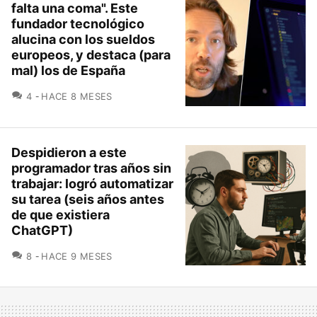
falta una coma". Este
fundador tecnológico
alucina con los sueldos
europeos, y destaca (para
mal) los de España
COMENTARIOS
4
HACE 8 MESES
Despidieron a este
programador tras años sin
trabajar: logró automatizar
su tarea (seis años antes
de que existiera
ChatGPT)
COMENTARIOS
8
HACE 9 MESES