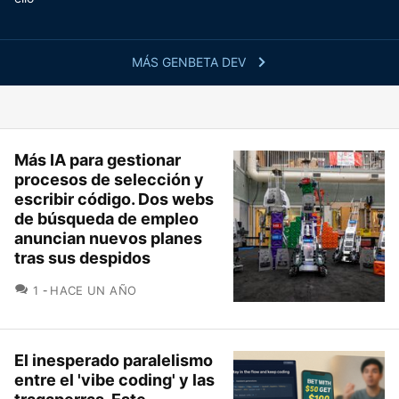
MÁS GENBETA DEV
Más IA para gestionar
procesos de selección y
escribir código. Dos webs
de búsqueda de empleo
anuncian nuevos planes
tras sus despidos
COMENTARIOS
1
HACE UN AÑO
El inesperado paralelismo
entre el 'vibe coding' y las