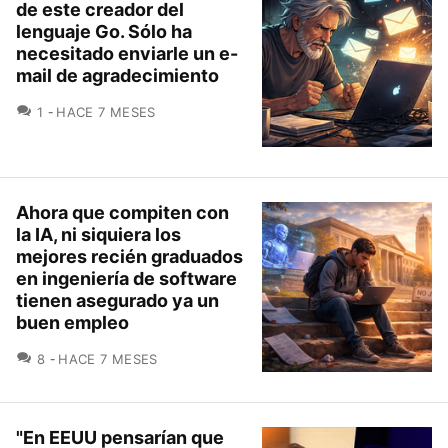
de este creador del
lenguaje Go. Sólo ha
necesitado enviarle un e-
mail de agradecimiento
COMENTARIOS
1
HACE 7 MESES
Ahora que compiten con
la IA, ni siquiera los
mejores recién graduados
en ingeniería de software
tienen asegurado ya un
buen empleo
COMENTARIOS
8
HACE 7 MESES
"En EEUU pensarían que