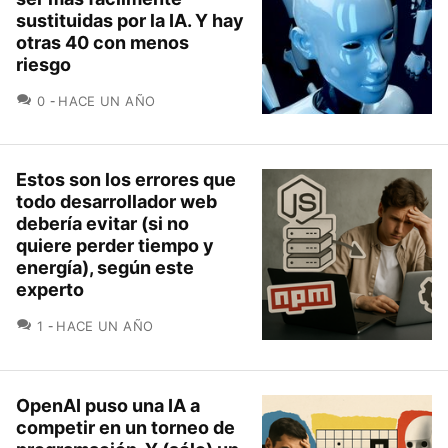
sustituidas por la IA. Y hay
otras 40 con menos
riesgo
COMENTARIOS
0
HACE UN AÑO
Estos son los errores que
todo desarrollador web
debería evitar (si no
quiere perder tiempo y
energía), según este
experto
COMENTARIOS
1
HACE UN AÑO
OpenAI puso una IA a
competir en un torneo de