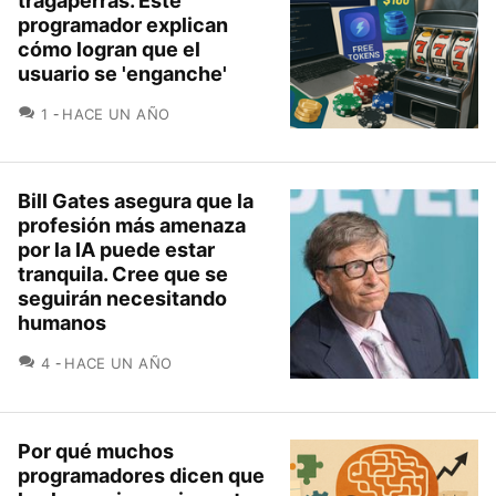
tragaperras. Este
programador explican
cómo logran que el
usuario se 'enganche'
COMENTARIOS
1
HACE UN AÑO
Bill Gates asegura que la
profesión más amenaza
por la IA puede estar
tranquila. Cree que se
seguirán necesitando
humanos
COMENTARIOS
4
HACE UN AÑO
Por qué muchos
programadores dicen que