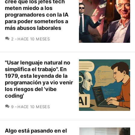
cree que los jefes tech
meten miedo a los
programadores con la IA
para poder someterlos a
más abusos laborales
COMENTARIOS
2
HACE 10 MESES
"Usar lenguaje natural no
simplifica el trabajo". En
1979, esta leyenda de la
programación ya vio venir
los riesgos del 'vibe
coding'
COMENTARIOS
9
HACE 10 MESES
Algo está pasando en el