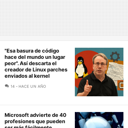
"Esa basura de código
hace del mundo un lugar
peor". Así descarta el
creador de Linux parches
enviados al kernel
COMENTARIOS
14
HACE UN AÑO
Microsoft advierte de 40
profesiones que pueden
ser más fácilmente