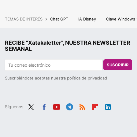
TEMAS DE INTERÉS
Chat GPT
IA Disney
Clave Windows
RECIBE "Xatakaletter", NUESTRA NEWSLETTER
SEMANAL
SUSCRIBIR
Suscribiéndote aceptas nuestra
política de privacidad
Síguenos
Twit
Fac
You
Tele
RSS
Flip
Link
ter
ebo
tub
gra
boa
edIn
ok
e
m
rd