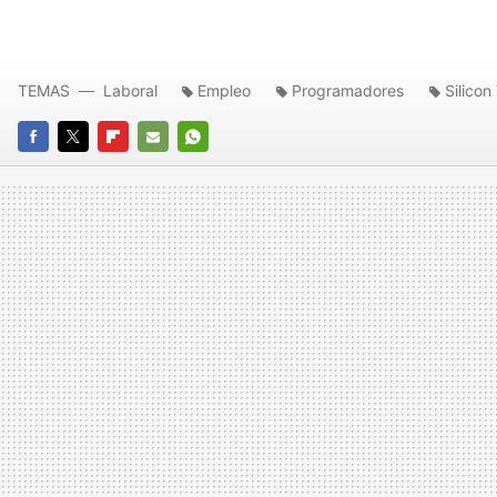
TEMAS
Laboral
Empleo
Programadores
Silicon
FACEBOOK
TWITTER
FLIPBOARD
E-
WHATSAPP
MAIL